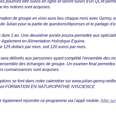
s pourront être suivis en ligne et seront suivis d'un QCM perme
ue les notions sont acquises.
mation de groupe en visio aura lieu chaque mois avec Genny, 
 de Julian pour la partie de questions/réponses et le partage d'
n dure 1 an. Une deuxième année pourra permettre aux spéciali
r également en Alimentation Holistique Equine.
 de 125 dollars par mois, soit 120 euros par mois.
at sera délivrés aux personnes ayant complété l'ensemble des m
 l'ensemble des échanges de groupe. Un examen final permettra 
les connaissances sont acquises.
ptions se font dans notre calendrier sur www.julian-genny.net/b
 également rejoindre ce programme via l'appli mobile.
Aller sur