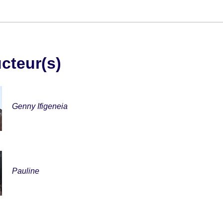
ucteur(s)
Genny Ifigeneia
Pauline