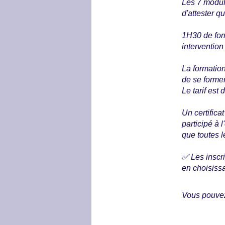
Les 7 module
d'attester q
1H30 de for
intervention
La formatio
de se forme
Le tarif est
Un certific
participé à
que toutes 
✅ Les inscri
Vous pouvez