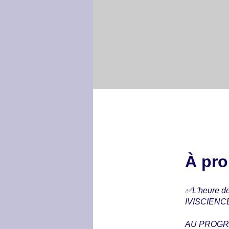
À pr
✅L'heure d
IVISCIENCE 
AU PROGR