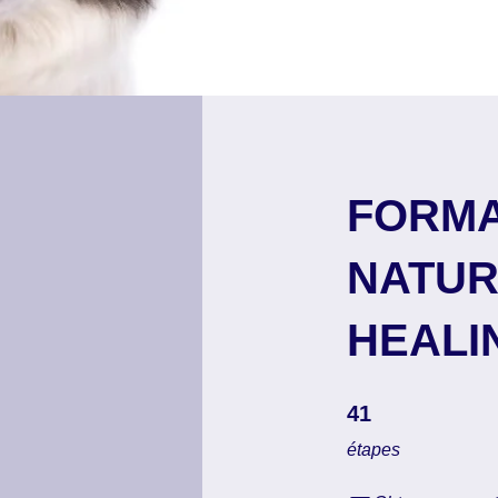
FORMA
NATUR
HEALIN
41 étapes
41
étapes