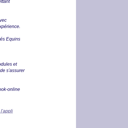
ttant
avec
expérience.
tés Equins
odules et
de s'assurer
ook-online
 l'appli