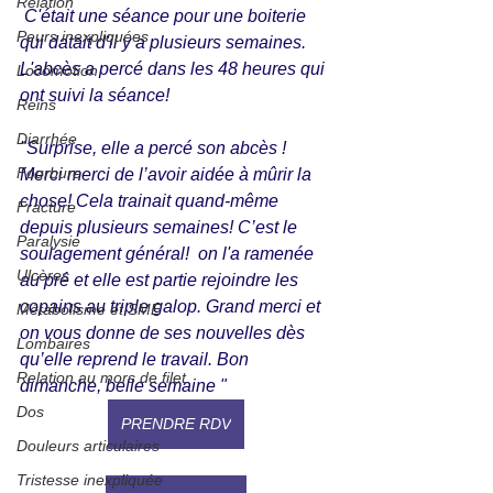
Relation
 C'était une séance pour une boiterie 
Peurs inexpliquées
qui datait d'il y a plusieurs semaines. 
L'abcès a percé dans les 48 heures qui 
Locomotion
ont suivi la séance!
Reins
Diarrhée
"Surprise, elle a percé son abcès ! 
Fourbure
Merci merci de l’avoir aidée à mûrir la 
chose! Cela trainait quand-même 
Fracture
depuis plusieurs semaines! C’est le 
Paralysie
soulagement général!  on l'a ramenée 
Ulcères
au pré et elle est partie rejoindre les 
copains au triple galop. Grand merci et 
Métabolisme et SME
on vous donne de ses nouvelles dès 
Lombaires
qu’elle reprend le travail. Bon 
Relation au mors de filet
dimanche, belle semaine "
Dos
PRENDRE RDV
Douleurs articulaires
Tristesse inexpliquée