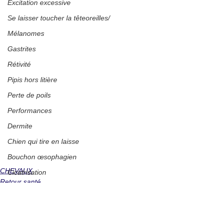
Excitation excessive
Se laisser toucher la têteoreilles/
Mélanomes
Gastrites
Rétivité
Pipis hors litière
Perte de poils
Performances
Dermite
Chien qui tire en laisse
Bouchon œsophagien
CHEVAUX
Cicatrisation
Retour santé
Immunité
Abcès
Monter dans le van
Incontinence