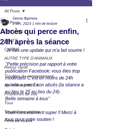
All Posts
Genny Ifigeneia
All Posts
2 déc. 2023
1 min de lecture
Abcès qui perce enfin,
CHEVAUX
24h après la séance
CHATS
CHIENS
 Je fais une update qui m'a fait sourire !
AUTRE TYPE D'ANIMAUX
"Petite précision par rapport à votre 
Retour santé
publication Facebook: vous êtes trop 
Troubles du comportement
modestes! C’est en moins de 24h 
qu’elle a percé son abcès (la séance a 
Annecdotes de CA
eu lieu le 25 au lieu du 24).
Problèmes de vue
Belle semaine à tous"
Toux
Trouble respiratoire
Vous êtes vraiment super !! Merci à 
tous pour votre soutien ! 
Perte de vitalité