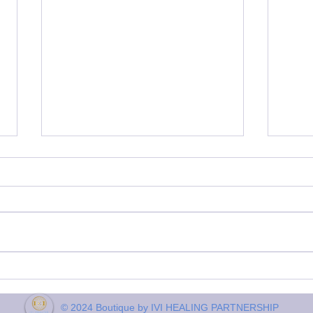
Evolution d'un glaucome en
Canc
6 mois, à raison d'une
abdo
séance par mois: la jument
d'ap
© 2024 Boutique by IVI HEALING PARTNERSHIP