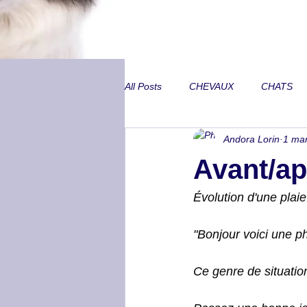
All Posts
CHEVAUX
CHATS
Andora Lorin
1 ma
Annecdotes de CA
Problèmes
Avant/ap
Peurs inexpliquées
Locomoti
Évolution d'une plaie
"Bonjour voici une pho
Métabolisme et SME
Lombair
Ce genre de situati
Trouble neurologique
Animal 