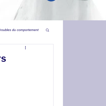
roubles du comportement
Relation
rs
ysie
Ulcères
Tristesse inexpliquée