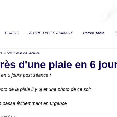
CHIENS
AUTRE TYPE D'ANIMAUX
Retour santé
T
rs 2024
1 min de lecture
 de vue
Toux
Trouble respiratoire
Perte de vitalité
rès d'une plaie en 6 jou
on
Reins
Diarrhée
Fourbure
Fracture
Paral
 en 6 jours post séance ! 
to de la plaie il y 6j et une photo de ce soir "
es
Relation au mors de filet
Dos
Douleurs articulaires
on passe évidemment en urgence 
mordeur
Ventre gonflé
Difficulté à prendre du poids