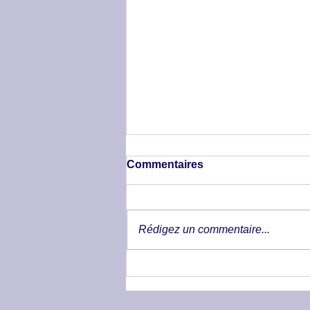
Commentaires
Rédigez un commentaire...
Trouble locomoteur de
l'arrière main chez un chat -
"Elle n'hésite même plus