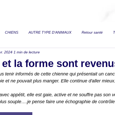
CHIENS
AUTRE TYPE D'ANIMAUX
Retour santé
T
vr. 2024
1 min de lecture
 de vue
Toux
Trouble respiratoire
Perte de vitalité
t et la forme sont revenu
on
Reins
Diarrhée
Fourbure
Fracture
Paral
s tenir informés de cette chienne qui présentait un canc
ie et ne pouvait plus manger. Elle continue d'aller mieux
es
Relation au mors de filet
Dos
Douleurs articulaires
c appétit, elle est gaie, active et ne souffre pas son ve
lus souple….je pense faire une échographie de contrôle
mordeur
Ventre gonflé
Difficulté à prendre du poids