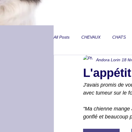
All Posts
CHEVAUX
CHATS
Andora Lorin
18 fé
Annecdotes de CA
Problèmes
L'appéti
Peurs inexpliquées
Locomoti
J'avais promis de vou
avec tumeur sur le fo
Métabolisme et SME
Lombair
"Ma chienne mange ave
gonflé et beaucoup p
Trouble neurologique
Animal 