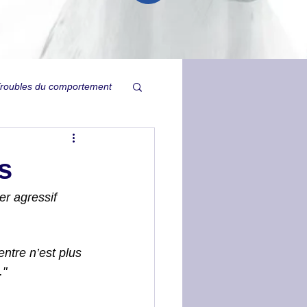
roubles du comportement
Relation
s
ysie
Ulcères
er agressif 
.
Tristesse inexpliquée
ntre n’est plus 
."