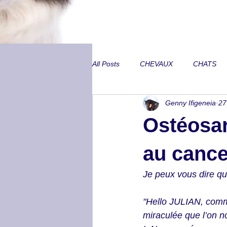
All Posts
CHEVAUX
CHATS
Genny Ifigeneia
27
Annecdotes de CA
Problèmes
Ostéosar
Peurs inexpliquées
Locomoti
au cance
Je peux vous dire qu'
Métabolisme et SME
Lombair
"Hello JULIAN, comme
miraculée que l’on n
Trouble neurologique
Animal 