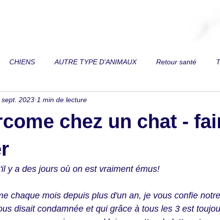
CHIENS
AUTRE TYPE D'ANIMAUX
Retour santé
T
 sept. 2023
1 min de lecture
 de vue
Toux
Trouble respiratoire
Perte de vitalité
come chez un chat - fai
on
Reins
Diarrhée
Fourbure
Fracture
Paral
r
il y a des jours où on est vraiment émus! 
es
Relation au mors de filet
Dos
Douleurs articulaires
 chaque mois depuis plus d'un an, je vous confie notre
ous disait condamnée et qui grâce à tous les 3 est toujo
mordeur
Ventre gonflé
Difficulté à prendre du poids