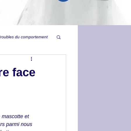
roubles du comportement
Relation
re face
ysie
Ulcères
Tristesse inexpliquée
 mascotte et 
urs parmi nous  