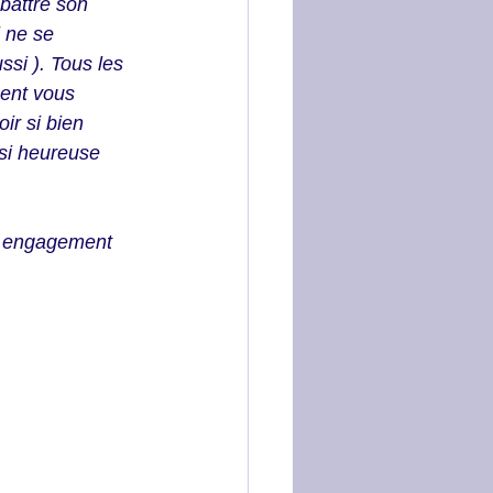
battre son 
l ne se 
si ). Tous les 
ment vous 
ir si bien 
i heureuse   
re engagement 