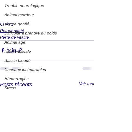
Trouble neurologique
Animal mordeur
Ventre gonflé
CHATS
Retour santé
Difficulté à prendre du poids
Perte de vitalité
Animal âgé
Hernie discale
Bassin bloqué
Chevaux inséparables
Hémorragies
Voir tout
Posts récents
Stress
Aboiements
Agressivité
Sarcoïdes
Travail au mouton