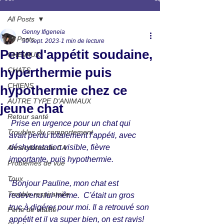
All Posts
Genny Ifigeneia
All Posts
30 sept. 2023
1 min de lecture
Perte d'appétit soudaine,
CHEVAUX
hyperthermie puis
CHATS
CHIENS
hypothermie chez ce
AUTRE TYPE D'ANIMAUX
jeune chat
Retour santé
 Prise en urgence pour un chat qui 
Troubles du comportement
avait perdu totalement l'appéti, avec 
déshydratation visible, fièvre 
Annecdotes de CA
importante, puis hypothermie. 
Problèmes de vue
Toux
"Bonjour Pauline, mon chat est 
Trouble respiratoire
redevenu lui-même.  C'était un gros 
truc à digérer pour moi. Il a retrouvé son 
Perte de vitalité
appétit et il va super bien, on est ravis! 