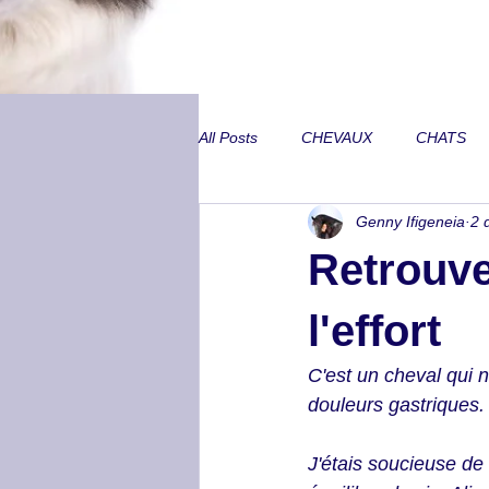
All Posts
CHEVAUX
CHATS
Genny Ifigeneia
2 
Annecdotes de CA
Problèmes
Retrouver
Peurs inexpliquées
Locomoti
l'effort
C'est un cheval qui n'a
Métabolisme et SME
Lombair
douleurs gastriques.
J'étais soucieuse de
Trouble neurologique
Animal 