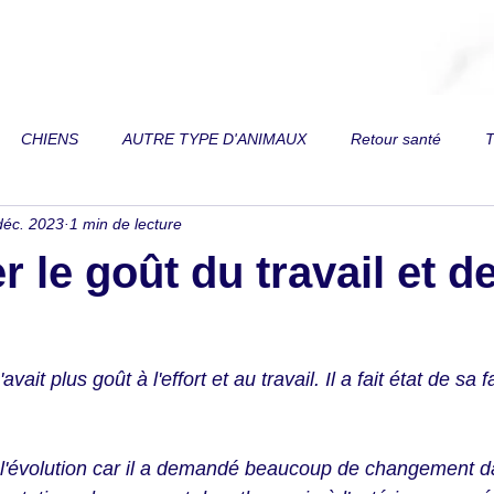
CHIENS
AUTRE TYPE D'ANIMAUX
Retour santé
T
déc. 2023
1 min de lecture
 de vue
Toux
Trouble respiratoire
Perte de vitalité
 le goût du travail et d
on
Reins
Diarrhée
Fourbure
Fracture
Paral
vait plus goût à l'effort et au travail. Il a fait état de sa 
es
Relation au mors de filet
Dos
Douleurs articulaires
 l'évolution car il a demandé beaucoup de changement d
mordeur
Ventre gonflé
Difficulté à prendre du poids