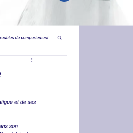
roubles du comportement
Relation
e
ysie
Ulcères
fatigue et de ses 
Tristesse inexpliquée
ans son 