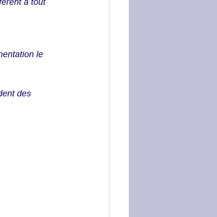
érent à tout 
entation le 
dent des 