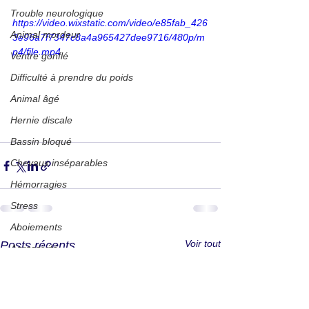
Trouble neurologique
https://video.wixstatic.com/video/e85fab_426
Animal mordeur
3e96a7f7347c8a4a965427dee9716/480p/m
p4/file.mp4
Ventre gonflé
Difficulté à prendre du poids
Animal âgé
Hernie discale
Bassin bloqué
Chevaux inséparables
Hémorragies
Stress
Aboiements
Voir tout
Posts récents
Agressivité
Sarcoïdes
Travail au mouton