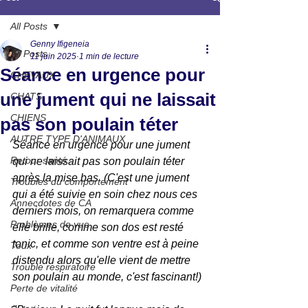
All Posts
Genny Ifigeneia
All Posts
11 juin 2025
1 min de lecture
Séance en urgence pour
CHEVAUX
une jument qui ne laissait
CHATS
CHIENS
pas son poulain téter
AUTRE TYPE D'ANIMAUX
Séance en urgence pour une jument 
Retour santé
qui ne laissait pas son poulain téter 
après la mise bas. (C'est une jument 
Troubles du comportement
qui a été suivie en soin chez nous ces 
Annecdotes de CA
derniers mois, on remarquera comme 
Problèmes de vue
elle brille, comme son dos est resté 
tonic, et comme son ventre est à peine 
Toux
distendu alors qu'elle vient de mettre 
Trouble respiratoire
son poulain au monde, c'est fascinant!)
Perte de vitalité