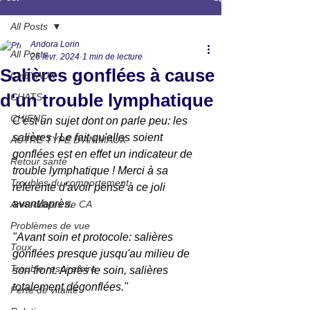
All Posts
Andora Lorin
All Posts
26 févr. 2024
1 min de lecture
Salières gonflées à cause
CHEVAUX
d'un trouble lymphatique
CHATS
CHIENS
C'est un sujet dont on parle peu: les 
salières ! Le fait qu'elles soient 
AUTRE TYPE D'ANIMAUX
gonflées est en effet un indicateur de 
Retour santé
trouble lymphatique ! Merci à sa 
Troubles du comportement
référente d'avoir pensé à ce joli 
avant/après.
Annecdotes de CA
Problèmes de vue
"Avant soin et protocole: salières 
Toux
gonflées presque jusqu'au milieu de 
Trouble respiratoire
son front. Après le soin, salières 
totalement dégonflées."
Perte de vitalité