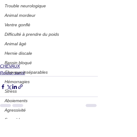
Trouble neurologique
Animal mordeur
Ventre gonflé
Difficulté à prendre du poids
Animal âgé
Hernie discale
Bassin bloqué
CHEVAUX
Chevaux inséparables
Retour santé
Hémorragies
Stress
Aboiements
Agressivité
Sarcoïdes
Voir tout
Posts récents
Travail au mouton