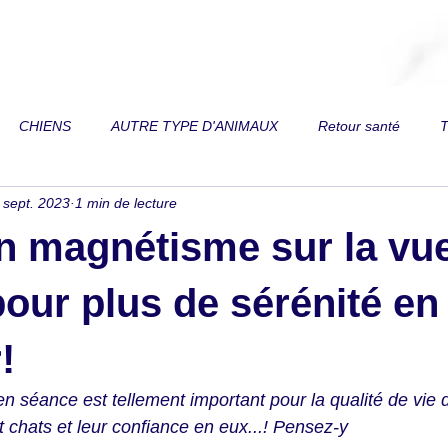
CHIENS
AUTRE TYPE D'ANIMAUX
Retour santé
T
 sept. 2023
1 min de lecture
 de vue
Toux
Trouble respiratoire
Perte de vitalité
en magnétisme sur la vu
on
Reins
Diarrhée
Fourbure
Fracture
Paral
pour plus de sérénité en
!
es
Relation au mors de filet
Dos
Douleurs articulaires
 en séance est tellement important pour la qualité de vie
chats et leur confiance en eux...! Pensez-y 
mordeur
Ventre gonflé
Difficulté à prendre du poids