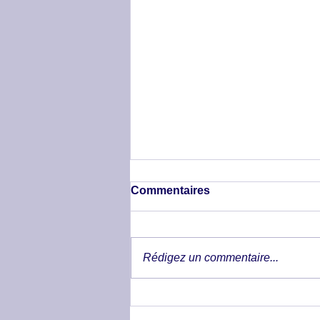
Commentaires
Rédigez un commentaire...
Trouble locomoteur de
l'arrière main chez un chat -