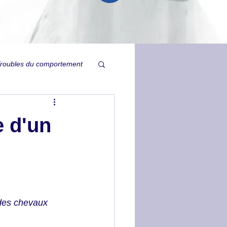
roubles du comportement
Relation
e d'un
ysie
Ulcères
Tristesse inexpliquée
 des chevaux 