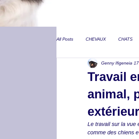
All Posts
CHEVAUX
CHATS
Genny Ifigeneia
17
Annecdotes de CA
Problèmes
Travail 
Peurs inexpliquées
Locomoti
animal, 
extérieur
Métabolisme et SME
Lombair
Le travail sur la vue
comme des chiens et 
Trouble neurologique
Animal 