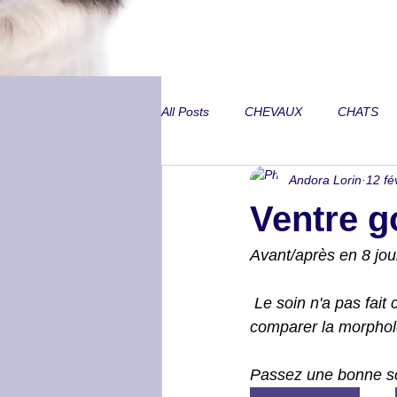
All Posts
CHEVAUX
CHATS
Andora Lorin
12 fé
Annecdotes de CA
Problèmes
Ventre g
Peurs inexpliquées
Locomoti
Avant/après en 8 jour
 Le soin n'a pas fait changer les tâches sur ce cheval. La photo 2 est en miroir pour mieux 
Métabolisme et SME
Lombair
comparer la morpholog
Passez une bonne so
Trouble neurologique
Animal 