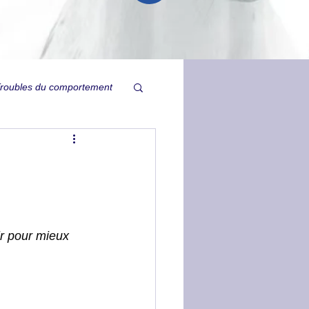
roubles du comportement
Relation
ysie
Ulcères
Tristesse inexpliquée