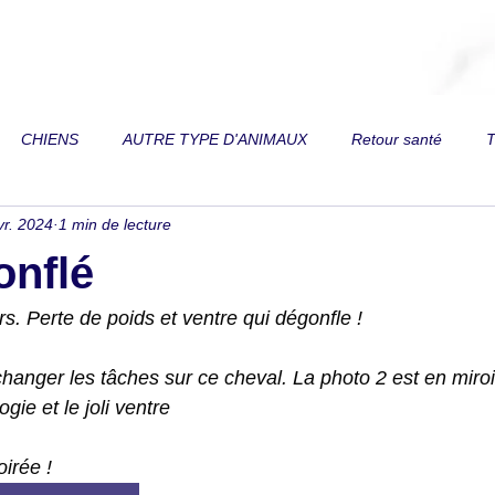
CHIENS
AUTRE TYPE D'ANIMAUX
Retour santé
T
vr. 2024
1 min de lecture
 de vue
Toux
Trouble respiratoire
Perte de vitalité
onflé
on
Reins
Diarrhée
Fourbure
Fracture
Paral
s. Perte de poids et ventre qui dégonfle ! 
es
Relation au mors de filet
Dos
Douleurs articulaires
ie et le joli ventre 
irée !
mordeur
Ventre gonflé
Difficulté à prendre du poids