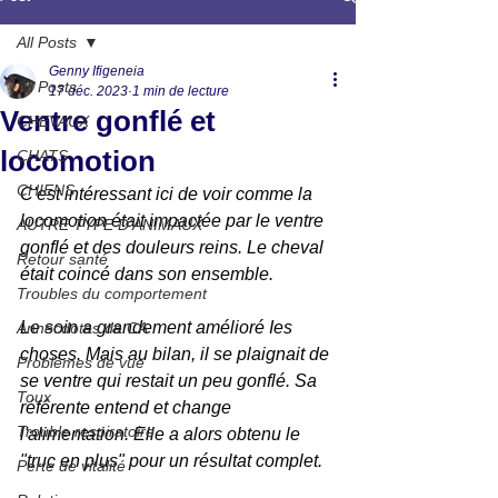
All Posts
Genny Ifigeneia
All Posts
17 déc. 2023
1 min de lecture
Ventre gonflé et
CHEVAUX
locomotion
CHATS
CHIENS
C'est intéressant ici de voir comme la 
locomotion était impactée par le ventre 
AUTRE TYPE D'ANIMAUX
gonflé et des douleurs reins. Le cheval 
Retour santé
était coincé dans son ensemble.
Troubles du comportement
Le soin a grandement amélioré Ies 
Annecdotes de CA
choses. Mais au bilan, il se plaignait de 
Problèmes de vue
se ventre qui restait un peu gonflé. Sa 
Toux
référente entend et change 
Trouble respiratoire
l'alimentation. Elle a alors obtenu le 
"truc en plus" pour un résultat complet.
Perte de vitalité