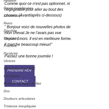
Relation
Comme quoi ce n'est pas optionnel, ni 
Peurs inexpliquées
négligeable pour aller au bout des 
choses. (Avant/après ci-dessous)
Locomotion
Reins
" Bonjour voici de nouvelles photos de 
Diarrhée
mon 
cheval.Je
 ne l'avais pas vue 
Fourbure
depuis 1mois. Il est en meilleure forme. 
Il marche beaucoup mieux!"
Fracture
Paralysie
Passez une bonne journée !
Ulcères
Métabolisme et SME
PRENDRE RDV
Lombaires
CONTACT
Relation au mors de filet
Dos
Douleurs articulaires
Tristesse inexpliquée