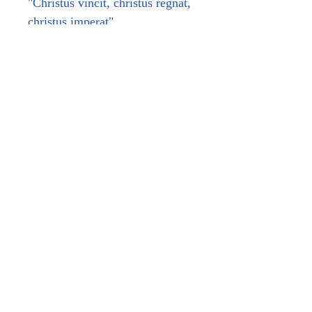
"Christus vincit, christus regnat,
christus imperat".
Taille: (3cm x 3cm )
Matériel: Acier
Durable
Travaillé de sorte à créer un
effet brillant et doux au touché
Aucun avis pour le moment
Partagez votre expérience, soyez le
premier à laisser un avis.
Laisser un avis