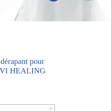
-dérapant pour
 IVI HEALING
ix