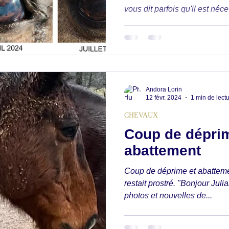
vous dit parfois qu'il est né
ères
Métabolisme et SME
Lombaires
par mois sur une...
os
Douleurs articulaires
Tristesse inexpliquée
Andora Lorin
al mordeur
Ventre gonflé
12 févr. 2024
1 min de lect
CHEVAUX
Coup de déprim
abattement
Coup de déprime et abattemen
restait prostré. "Bonjour Jul
photos et nouvelles de...