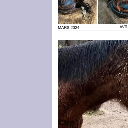
Fracture
Paralysie
Ulc
Relation au mors de filet
D
Trouble neurologique
Anim
Difficulté à prendre du poids