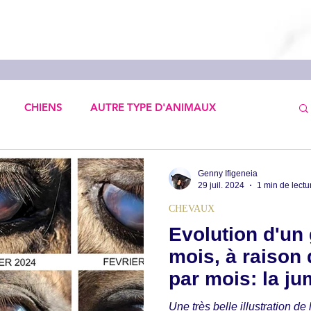
CHIENS
AUTRE TYPE D'ANIMAUX
 comportement
Annecdotes de CA
Genny Ifigeneia
29 juil. 2024
1 min de lectu
CHEVAUX
Trouble respiratoire
Perte de vitalité
Relation
Evolution d'un
mois, à raison
tion
Reins
Diarrhée
Fourbure
par mois: la ju
aveugle
Une très belle illustration de