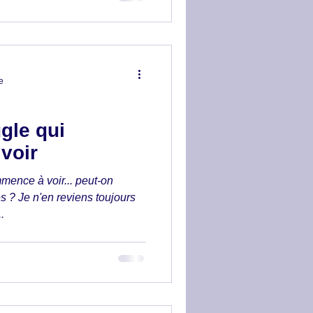
e
gle qui
voir
mence à voir... peut-on
s ? Je n'en reviens toujours
.