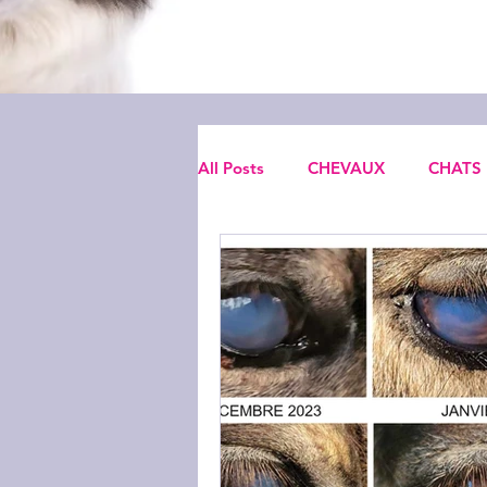
All Posts
CHEVAUX
CHATS
Retour santé
Troubles du
Problèmes de vue
Toux
Peurs inexpliquées
Locomo