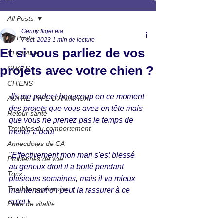
All Posts
Genny Ifigeneia
All Posts
7 oct. 2023
1 min de lecture
Et si vous parliez de vos
CHEVAUX
projets avec votre chien ?
CHATS
CHIENS
 Ils me parlent beaucoup en ce moment 
AUTRE TYPE D'ANIMAUX
des projets que vous avez en tête mais 
Retour santé
que vous ne prenez pas le temps de 
Troubles du comportement
mener à bout 
Annecdotes de CA
"Effectivement mon mari s'est blessé 
Problèmes de vue
au genoux droit il a boité pendant 
Toux
plusieurs semaines, mais il va mieux 
Trouble respiratoire
maintenant on peut la rassurer à ce 
sujet !
Perte de vitalité