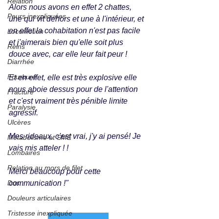
Relation
Alors nous avons en effet 2 chattes, 
Peurs inexpliquées
une qui vit dehors et une à l'intérieur, et 
en effet la cohabitation n'est pas facile 
Locomotion
et j'aimerais bien qu'elle soit plus 
Reins
douce avec, car elle leur fait peur !
Diarrhée
Fourbure
Et en effet, elle est très explosive elle 
nous aboie dessus pour de l'attention 
Fracture
et c'est vraiment très pénible limite 
Paralysie
agressif.
Ulcères
Mes rideaux, c'est vrai, j'y ai pensé! Je 
Métabolisme et SME
vais mis atteler ! !
Lombaires
Relation au mors de filet
Merci beaucoup pour cette 
Dos
communication !"
Douleurs articulaires
Tristesse inexpliquée