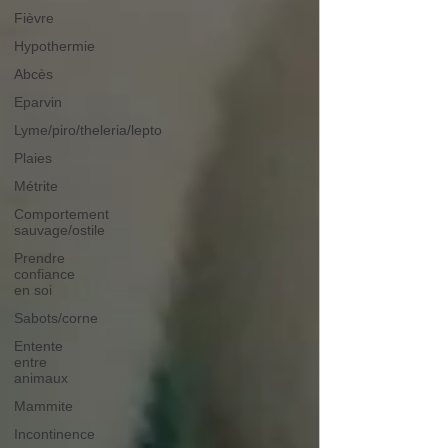
Fièvre
Hypothermie
Abcès
Eparvin
Lyme/piro/theleria/lepto
Plaies
Métrite
Comportement
sauvage/ostile
Prendre
confiance
en soi
Sabots/corne
Entente
entre
animaux
Mammite
Incontinence