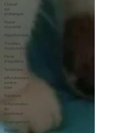
Cheval
qui
embarque
Hyper
réactivité
Hypothermie
Troubles
musculaires
Perte
d'équilibre
Tendinites
effondrement
arrière-
train
Raideurs
Inflammation
du
postérieur
Engorgement
Blocage