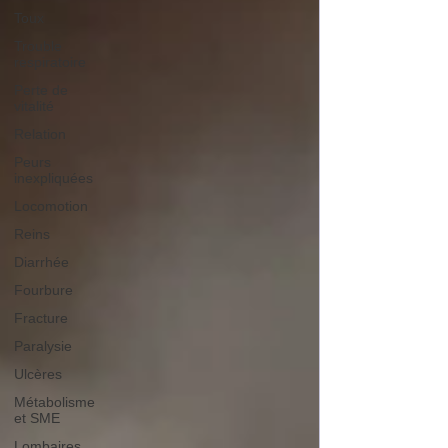
Toux
Trouble
respiratoire
Perte de
vitalité
Relation
Peurs
inexpliquées
Locomotion
Reins
Diarrhée
Fourbure
Fracture
Paralysie
Ulcères
Métabolisme
et SME
Lombaires