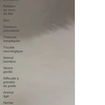
Relation
au mors
de filet
Dos
Douleurs
articulaires
Tristesse
inexpliquée
Trouble
neurologique
Animal
mordeur
Ventre
gonflé
Difficulté à
prendre
du poids
Animal
âgé
Hernie