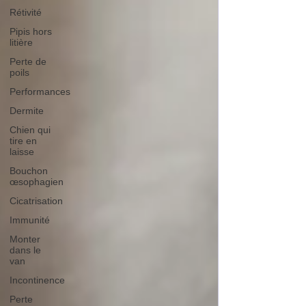
Rétivité
Pipis hors
litière
Perte de
poils
Performances
Dermite
Chien qui
tire en
laisse
Bouchon
œsophagien
Cicatrisation
Immunité
Monter
dans le
van
Incontinence
Perte