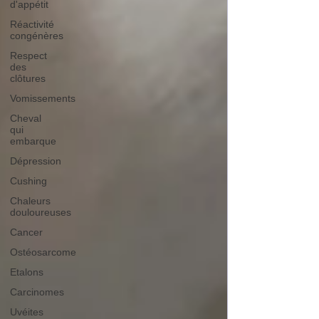
d'appétit
Réactivité
congénères
Respect
des
clôtures
Vomissements
Cheval
qui
embarque
Dépression
Cushing
Chaleurs
douloureuses
Cancer
Ostéosarcome
Etalons
Carcinomes
Uvéites