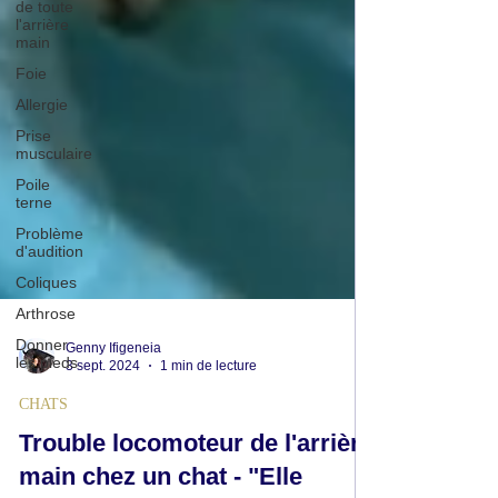
de toute
l'arrière
main
Foie
Allergie
Prise
musculaire
Poile
terne
Problème
d'audition
Coliques
Arthrose
Donner
les pieds
Genny Ifigeneia
3 sept. 2024
1 min de lecture
CHATS
Trouble locomoteur de l'arrière