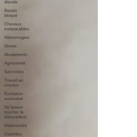
discale
Bassin
bloqué
Chevaux
inséparables
Hémorragies
Stress
Aboiements
Agressivité
Sarcoïdes
Travail au
mouton
Excitation
excessive
Se laisser
toucher la
têteoreilles/
Mélanomes
Gastrites