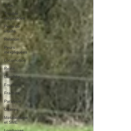
Toux
Trouble
respiratoire
Perte de
vitalité
Relation
Peurs
inexpliquées
Locomotion
Reins
Diarrhée
Fourbure
Fracture
Paralysie
Ulcères
Métabolisme
et SME
Lombaires