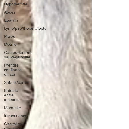
Hypothermie
Abcès
Eparvin
Lyme/piro/theleria/lepto
Plaies
Métrite
Comportement
sauvage/ostile
Prendre
confiance
en soi
Sabots/corne
Entente
entre
animaux
Mammite
Incontinence
Cheval qui
embarque