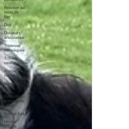
Relation au
mors de
filet
Dos
Douleurs
articulaires
Tristesse
inexpliquée
Trouble
neurologique
Animal
mordeur
Ventre
gonflé
Difficulté à
prendre du
poids
Animal âgé
Hernie
discale