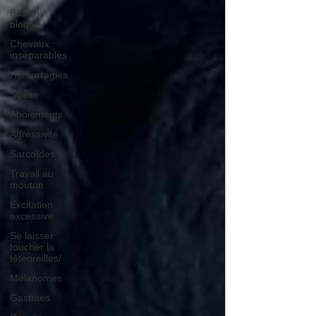
Bassin
bloqué
Chevaux
inséparables
Hémorragies
Stress
Aboiements
Agressivité
Sarcoïdes
Travail au
mouton
Excitation
excessive
Se laisser
toucher la
têteoreilles/
Mélanomes
Gastrites