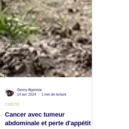
Foie
Allergie
Prise
musculaire
Poile terne
Problème
d'audition
Coliques
Arthrose
Donner les
pieds
Genny Ifigeneia
14 avr. 2024
1 min de lecture
CHIENS
Cancer avec tumeur