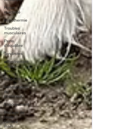
Hyper
réactivité
Hypothermie
Troubles
musculaires
Perte
d'équilibre
Tendinites
effondrement
arrière-
train
Raideurs
Inflammation
du
postérieur
Engorgement
Blocage de
toute
l'arrière
main