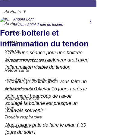
All Posts
Andora Lorin
All Posts
18 mars 2024
1 min de lecture
Forte boiterie et
CHEVAUX
inflammation du tendon
CHATS
CHIENS
C'était une séance pour une boiterie 
très prononcée de l'antérieur droit avec 
AUTRE TYPE D'ANIMAUX
inflammation visible du tendon
Retour santé
Troubles du comportement
"Bonjour, je voulais juste vous faire un 
retour de mon cheval 15 jours après le 
Annecdotes de CA
soin, merci beaucoup de l'avoir 
Problèmes de vue
soulagé la boiterie est presque un 
Toux
mauvais souvenir "
Trouble respiratoire
Nous avons hâte de faire le bilan à 30 
Perte de vitalité
jours du soin !