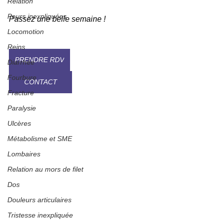
Relation
Peurs inexpliquées
Passez une belle semaine !
Locomotion
Reins
PRENDRE RDV
Diarrhée
Fourbure
CONTACT
Fracture
Paralysie
Ulcères
Métabolisme et SME
Lombaires
Relation au mors de filet
Dos
Douleurs articulaires
Tristesse inexpliquée