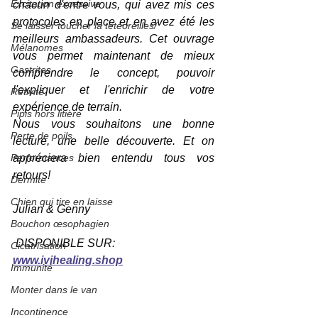
Excitation excessive
chacun d'entre vous, qui avez mis ces 
protocoles en place et en avez été les 
Se laisser toucher la têteoreilles/
meilleurs ambassadeurs. Cet ouvrage 
Mélanomes
vous permet maintenant de mieux 
Gastrites
comprendre le concept, pouvoir 
l'expliquer et l'enrichir de votre 
Rétivité
expérience de terrain.
Pipis hors litière
Nous vous souhaitons une bonne 
Perte de poils
lecture, une belle découverte. Et on 
Performances
appréciera bien entendu tous vos 
retours!
Dermite
Chien qui tire en laisse
Julian & Genny
Bouchon œsophagien
 DISPONIBLE SUR: 
Cicatrisation
www.ivihealing.shop
Immunité
Monter dans le van
Incontinence