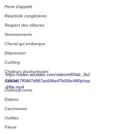
Perte d'appétit
Réactivité congénères
Respect des clôtures
Vomissements
Cheval qui embarque
Dépression
Cushing
Chaleurs douloureuses
https://video.wixstatic.com/video/e85fab_2b2
Cancer
6583417f0467d987ac696e47b05fe/480p/mp
4/file.mp4
Ostéosarcome
Etalons
Carcinomes
Uvéites
Fièvre