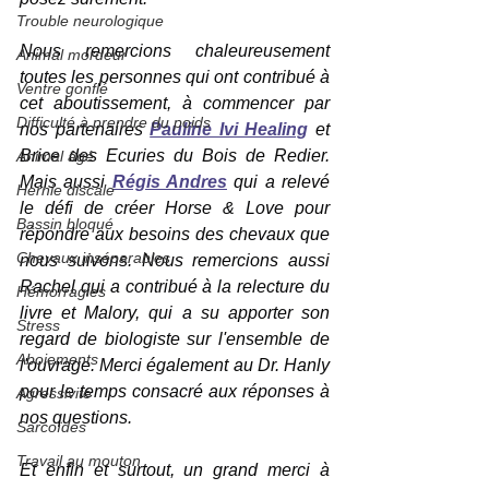
Trouble neurologique
Nous remercions chaleureusement 
Animal mordeur
toutes les personnes qui ont contribué à 
Ventre gonflé
cet aboutissement, à commencer par 
Difficulté à prendre du poids
nos partenaires 
Pauline Ivi Healing
 et 
Brice des Ecuries du Bois de Redier. 
Animal âgé
Mais aussi 
Régis Andres
 qui a relevé 
Hernie discale
le défi de créer Horse & Love pour 
Bassin bloqué
répondre aux besoins des chevaux que 
Chevaux inséparables
nous suivons. Nous remercions aussi 
Rachel qui a contribué à la relecture du 
Hémorragies
livre et Malory, qui a su apporter son 
Stress
regard de biologiste sur l'ensemble de 
Aboiements
l'ouvrage. Merci également au Dr. Hanly 
pour le temps consacré aux réponses à 
Agressivité
nos questions.
Sarcoïdes
Travail au mouton
Et enfin et surtout, un grand merci à 