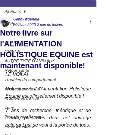
All Posts
Genny Ifigeneia
All Posts
20 mars 2025
2 min de lecture
Notre livre sur
CHEVAUX
l'ALIMENTATION
CHATS
CHIENS
HOLISTIQUE EQUINE est
AUTRE TYPE D'ANIMAUX
maintenant disponible!
Retour santé
LE VOILA!
Troubles du comportement
Notre livre sur l'Alimentation Holistique 
Annecdotes de CA
Equine est officiellement disponible !
Problèmes de vue
Toux
7 ans de recherche, théorique et de 
Trouble respiratoire
terrain, présentés dans cet ouvrage 
éclairant qui se veut à la portée de tous.
Perte de vitalité