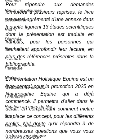
Relation
Pour répondre aux demandes 
Peurs inexpliquées
formulées à plusieurs reprises, le livre 
est aussi agrémenté d'une annexe dans 
Locomotion
laquelle figurent 13 études scientifiques 
Reins
dont la présentation est traduite en 
Diarrhée
français, pour les personnes qui 
Fourbure
souhaitent approfondir leur lecture, en 
plus des références présentes dans la 
Fracture
bibliographie.
Paralysie
Ulcères
L'Alimentation Holistique Equine est un 
livre central pour la promotion 2025 en 
Métabolisme et SME
Naturopathie Equine qui a déjà 
Lombaires
commencé. Il permettra d'aller dans le 
Relation au mors de filet
détail, en comprenant comment mettre 
Dos
en place ce concept, pour les différents 
profils. Nul doute qu'il répondra à de 
Douleurs articulaires
nombreuses questions que vous vous 
Tristesse inexpliquée
posez sûrement.