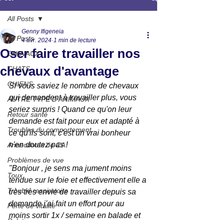
All Posts
Genny Ifigeneia
All Posts
4 avr. 2024
1 min de lecture
Oser faire travailler nos
CHEVAUX
chevaux d'avantage
CHATS
CHIENS
Si vous saviez le nombre de chevaux 
qui demandent à travailler plus, vous 
AUTRE TYPE D'ANIMAUX
seriez surpris ! Quand ce qu'on leur 
Retour santé
demande est fait pour eux et adapté à 
Troubles du comportement
ce qu'ils sont, c'est un vrai bonheur 
n'en doutez pas !
Annecdotes de CA
Problèmes de vue
"Bonjour , je sens ma jument moins 
Toux
tendue sur le foie et effectivement elle a 
Trouble respiratoire
très très envie de travailler depuis sa 
demande j'ai fait un effort pour au 
Perte de vitalité
moins sortir 1x / semaine en balade et 