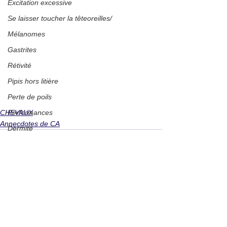
Excitation excessive
Se laisser toucher la têteoreilles/
Mélanomes
Gastrites
Rétivité
Pipis hors litière
Perte de poils
Performances
CHEVAUX
Annecdotes de CA
Dermite
Chien qui tire en laisse
Bouchon œsophagien
Cicatrisation
Immunité
Voir tout
Posts récents
Monter dans le van
Incontinence