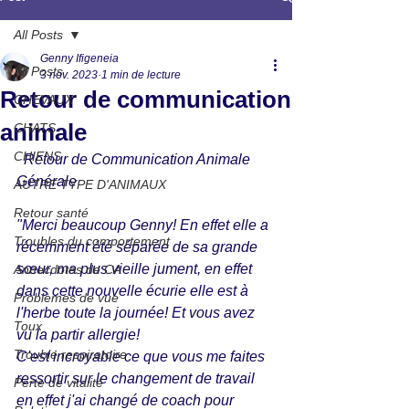
All Posts
Genny Ifigeneia
All Posts
3 nov. 2023
1 min de lecture
Retour de communication
CHEVAUX
animale
CHATS
CHIENS
  Retour de Communication Animale 
Générale 
AUTRE TYPE D'ANIMAUX
Retour santé
"Merci beaucoup Genny! En effet elle a 
Troubles du comportement
récemment été séparée de sa grande 
sœur, ma plus vieille jument, en effet 
Annecdotes de CA
dans cette nouvelle écurie elle est à 
Problèmes de vue
l'herbe toute la journée! Et vous avez 
Toux
vu la partir allergie!
Trouble respiratoire
C'est incroyable ce que vous me faites 
ressortir sur le changement de travail 
Perte de vitalité
en effet j'ai changé de coach pour 