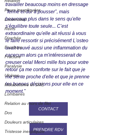
Relation
travailler beaucoup moins en dressage 
Peurs inexpliquées
"fermé et dur à pousser", mais 
beaucoup plus dans le sens qu'elle 
Locomotion
s'équilibre toute seule... C'est 
Reins
extraordinaire qu'elle ait réussi à vous 
Diarrhée
le faire ressortir si précisément! L'osteo 
Fourbure
avait trouvé aussi une inflammation du 
cacecum alors ça m'intéresserait de 
Fracture
creuser cela! Merci mille fois pour votre 
Paralysie
retour ça me conforte sur le fait que je 
Ulcères
me sente proche d'elle et que je prenne 
les bonnes décisions pour elle en ce 
Métabolisme et SME
moment."
Lombaires
Relation au mors de filet
CONTACT
Dos
Douleurs articulaires
PRENDRE RDV
Tristesse inexpliquée