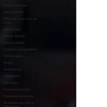
Animal mordeur
Ventre gonflé
Difficulté à prendre du
poids
Animal âgé
Hernie discale
Bassin bloqué
Chevaux inséparables
Hémorragies
Stress
Aboiements
Agressivité
Sarcoïdes
Travail au mouton
Excitation excessive
Se laisser toucher la
têteoreilles/