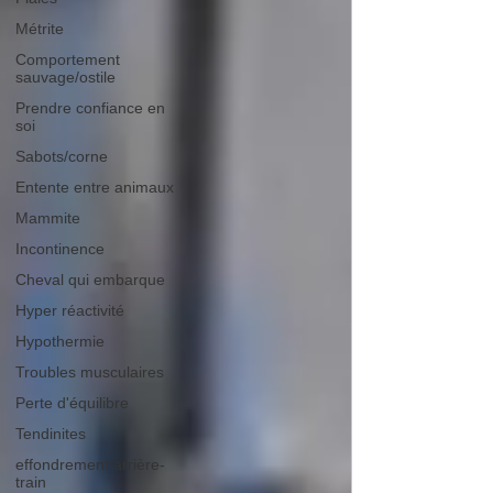
Métrite
Comportement
sauvage/ostile
Prendre confiance en
soi
Sabots/corne
Entente entre animaux
Mammite
Incontinence
Cheval qui embarque
Hyper réactivité
Hypothermie
Troubles musculaires
Perte d'équilibre
Tendinites
effondrement arrière-
train