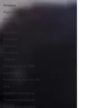
Relation
Peurs inexpliquées
Locomotion
Reins
Diarrhée
Fourbure
Fracture
Paralysie
Ulcères
Métabolisme et SME
Lombaires
Relation au mors de filet
Dos
Douleurs articulaires
Tristesse inexpliquée
Trouble neurologique