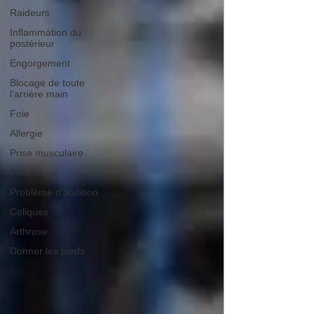
Raideurs
Inflammation du
postérieur
Engorgement
Blocage de toute
l'arrière main
Foie
Allergie
Prise musculaire
Poile terne
Problème d'audition
Coliques
Arthrose
Donner les pieds