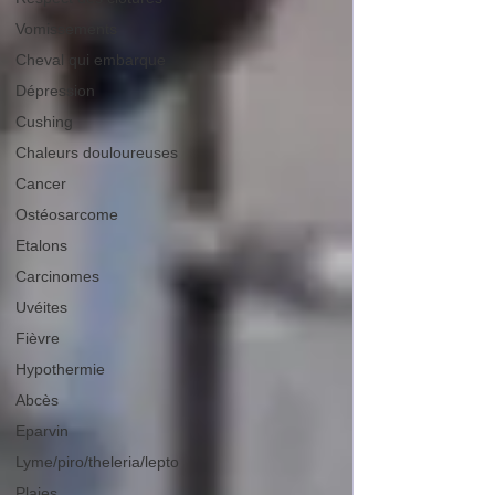
Vomissements
Cheval qui embarque
Dépression
Cushing
Chaleurs douloureuses
Cancer
Ostéosarcome
Etalons
Carcinomes
Uvéites
Fièvre
Hypothermie
Abcès
Eparvin
Lyme/piro/theleria/lepto
Plaies