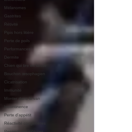
Mélanomes
Gastrites
Rétivité
Pipis hors litière
Perte de poils
Performances
Dermite
Chien qui tire en laisse
Bouchon œsophagien
Cicatrisation
Immunité
Monter dans le van
Incontinence
Perte d'appétit
Réactivité congénères
Respect des clôtures