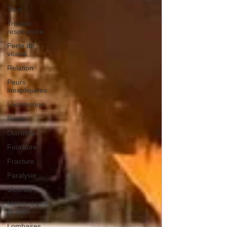
Toux
Trouble
respiratoire
Perte de
vitalité
Relation
Peurs
inexpliquées
Locomotion
Reins
Diarrhée
Fourbure
Fracture
Paralysie
Ulcères
Métabolisme
et SME
Lombaires