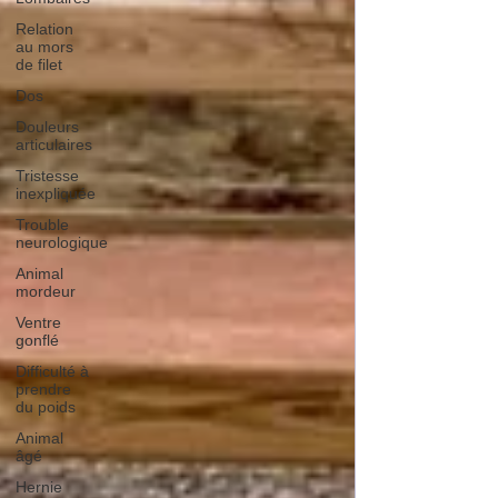
Relation
au mors
de filet
Dos
Douleurs
articulaires
Tristesse
inexpliquée
Trouble
neurologique
Animal
mordeur
Ventre
gonflé
Difficulté à
prendre
du poids
Animal
âgé
Hernie