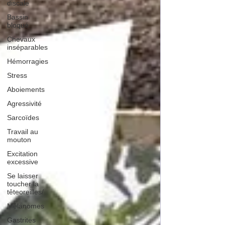
discale
Bassin
bloqué
Chevaux
inséparables
Hémorragies
Stress
Aboiements
Agressivité
Sarcoïdes
Travail au
mouton
Excitation
excessive
Se laisser
toucher la
têteoreilles/
Mélanomes
Gastrites