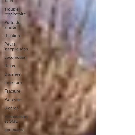
Toux
Trouble
respiratoire
Perte de
vitalité
Relation
Peurs
inexpliquées
Locomotion
Reins
Diarrhée
Fourbure
Fracture
Paralysie
Ulcères
Métabolisme
et SME
Lombaires