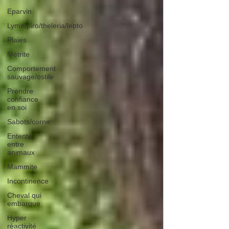
Eparvin
Lyme/piro/theleria/lepto
Plaies
Métrite
Comportement
sauvage/ostile
Prendre
confiance
en soi
Sabots/corne
Entente
entre
animaux
Mammite
Incontinence
Cheval qui
embarque
Hyper
réactivité