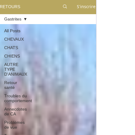
S'inscrire
RETOURS
Gastrites
All Posts
CHEVAUX
CHATS
CHIENS
AUTRE
TYPE
D'ANIMAUX
Retour
santé
Troubles du
comportement
Annecdotes
de CA
Problèmes
de vue