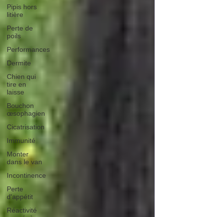
Pipis hors
litière
Perte de
poils
Performances
Dermite
Chien qui
tire en
laisse
Bouchon
œsophagien
Cicatrisation
Immunité
Monter
dans le van
Incontinence
Perte
d'appétit
Réactivité