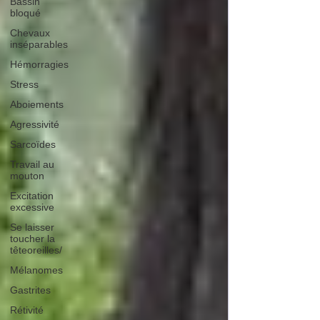
Bassin
bloqué
Chevaux
inséparables
Hémorragies
Stress
Aboiements
Agressivité
Sarcoïdes
Travail au
mouton
Excitation
excessive
Se laisser
toucher la
têteoreilles/
Mélanomes
Gastrites
Rétivité