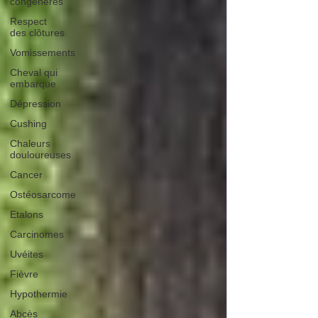
congénères
Respect
des clôtures
Vomissements
Cheval qui
embarque
Dépression
Cushing
Chaleurs
douloureuses
Cancer
Ostéosarcome
Etalons
Carcinomes
Uvéites
Fièvre
Hypothermie
Abcès