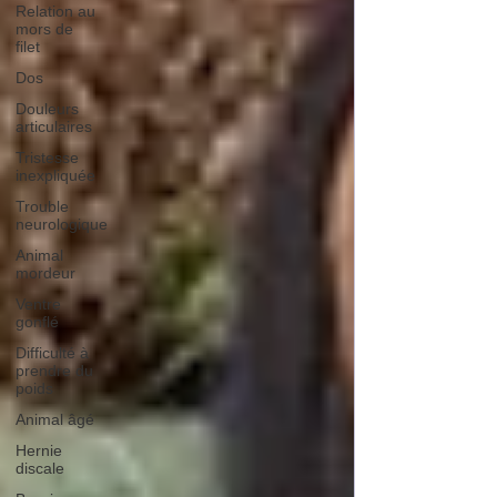
Relation au
mors de
filet
Dos
Douleurs
articulaires
Tristesse
inexpliquée
Trouble
neurologique
Animal
mordeur
Ventre
gonflé
Difficulté à
prendre du
poids
Animal âgé
Hernie
discale