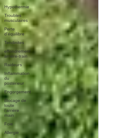
Hypothermie
Troubles
musculaires
Perte
d'équilibre
Tendinites
effondrement
arrière-train
Raideurs
Inflammation
du
postérieur
Engorgement
Blocage de
toute
l'arrière
main
Foie
Allergie