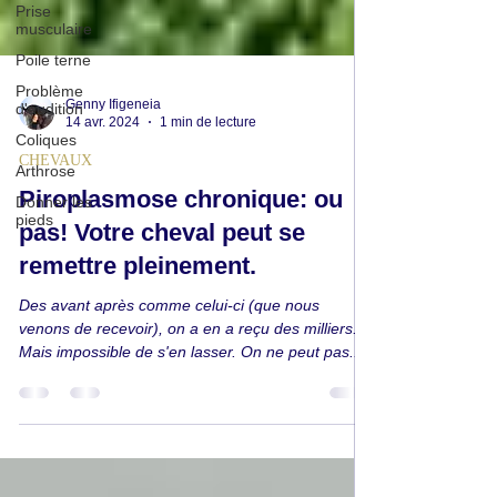
Prise
musculaire
Poile terne
Problème
d'audition
Coliques
Genny Ifigeneia
Arthrose
14 avr. 2024
1 min de lecture
Donner les
CHEVAUX
pieds
Piroplasmose chronique: ou
pas! Votre cheval peut se
remettre pleinement.
Des avant après comme celui-ci (que nous
venons de recevoir), on a en a reçu des milliers.
Mais impossible de s'en lasser. On ne peut pas...