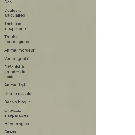
Dos
Douleurs
articulaires
Tristesse
inexpliquée
Trouble
neurologique
Animal mordeur
Ventre gonflé
Difficulté à
prendre du
poids
Animal âgé
Hernie discale
Bassin bloqué
Chevaux
inséparables
Hémorragies
Stress