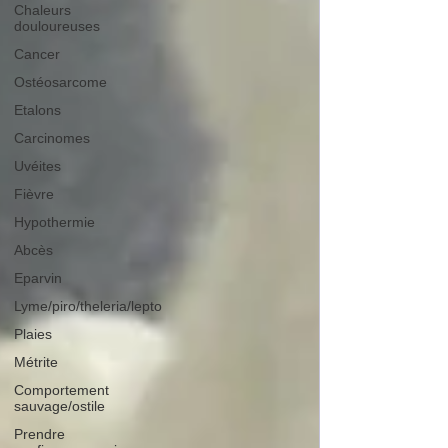
Chaleurs
douloureuses
Cancer
Ostéosarcome
Etalons
Carcinomes
Uvéites
Fièvre
Hypothermie
Abcès
Eparvin
Lyme/piro/theleria/lepto
Plaies
Métrite
Comportement
sauvage/ostile
Prendre