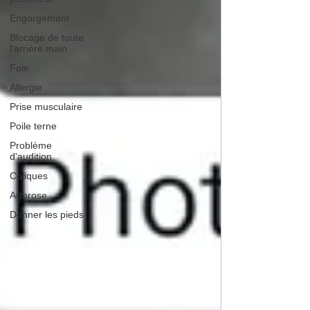
Engorgement
Blocage de toute
l'arrière main
Foie
Allergie
Prise musculaire
Poile terne
Problème
d'audition
Coliques
Arthrose
Donner les pieds