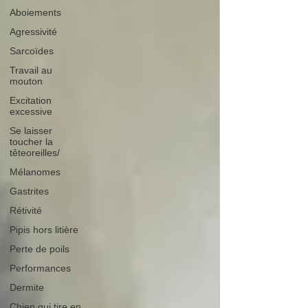
Aboiements
Agressivité
Sarcoïdes
Travail au
mouton
Excitation
excessive
Se laisser
toucher la
têteoreilles/
Mélanomes
Gastrites
Rétivité
Pipis hors litière
Perte de poils
Performances
Dermite
Chien qui tire en