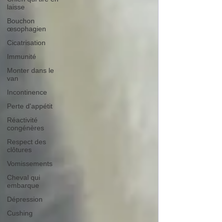
laisse
Bouchon
œsophagien
Cicatrisation
Immunité
Monter dans le
van
Incontinence
Perte d'appétit
Réactivité
congénères
Respect des
clôtures
Vomissements
Cheval qui
embarque
Dépression
Cushing