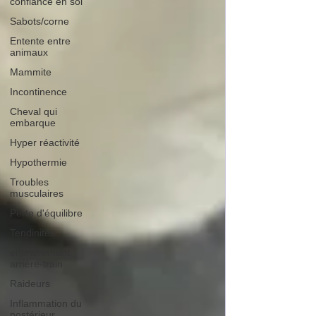
confiance en soi
Sabots/corne
Entente entre
animaux
Mammite
Incontinence
Cheval qui
embarque
Hyper réactivité
Hypothermie
Troubles
musculaires
Perte d'équilibre
Tendinites
effondrement
arrière-train
Raideurs
Inflammation du
postérieur