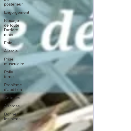
postérieur
Engorgement
Blocage
de toute
l'arrière
main
Foie
Allergie
Prise
musculaire
Poile
terne
Problème
d'audition
Coliques
Arthrose
Donner
les pieds