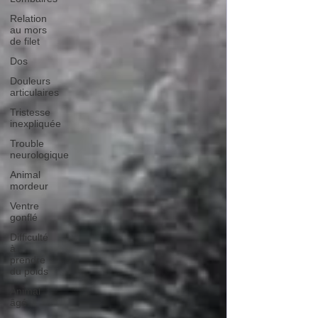
Relation
au mors
de filet
Dos
Douleurs
articulaires
Tristesse
inexpliquée
Trouble
neurologique
Animal
mordeur
Ventre
gonflé
Difficulté
à
prendre
du poids
Animal
âgé