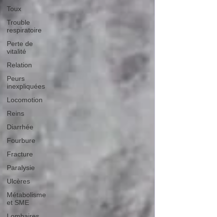
Toux
Trouble
respiratoire
Perte de
vitalité
Relation
Peurs
inexpliquées
Locomotion
Reins
Diarrhée
Fourbure
Fracture
Paralysie
Ulcères
Métabolisme
et SME
Lombaires