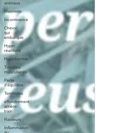
animaux
Mammite
Incontinence
Cheval
qui
embarque
Hyper
réactivité
Hypothermie
Troubles
musculaires
Perte
d'équilibre
Tendinites
effondrement
arrière-
train
Raideurs
Inflammation
du