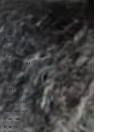
Mélanomes
Gastrites
Rétivité
Pipis
hors
litière
Perte de
poils
Performances
Dermite
Chien qui
tire en
laisse
Bouchon
œsophagien
Cicatrisation
Immunité
Monter
dans le