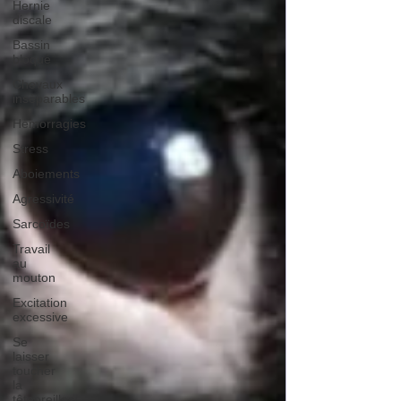
Hernie
discale
Bassin
bloqué
Chevaux
inséparables
Hémorragies
Stress
Aboiements
Agressivité
Sarcoïdes
Travail
au
mouton
Excitation
excessive
Se
laisser
toucher
la
têteoreilles/