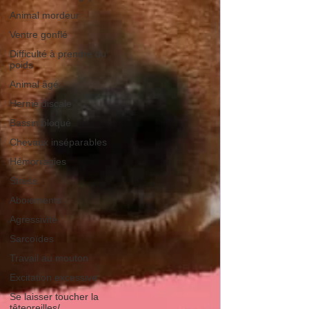
Animal mordeur
Ventre gonflé
Difficulté à prendre du
poids
Animal âgé
Hernie discale
Bassin bloqué
Chevaux inséparables
Hémorragies
Stress
Aboiements
Agressivité
Sarcoïdes
Travail au mouton
Excitation excessive
Se laisser toucher la
têteoreilles/