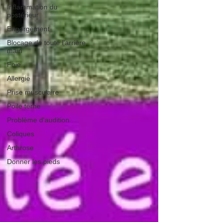
Inflammation du
postérieur
Engorgement
Blocage de toute l'arrière
main
Foie
Allergie
Prise musculaire
Poile terne
Problème d'audition
Coliques
Arthrose
Donner les pieds