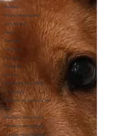
Relation
Peurs inexpliquées
Locomotion
Reins
Diarrhée
Fourbure
Fracture
Paralysie
Ulcères
Métabolisme et SME
Lombaires
Relation au mors de filet
Dos
Douleurs articulaires
Tristesse inexpliquée
Trouble neurologique