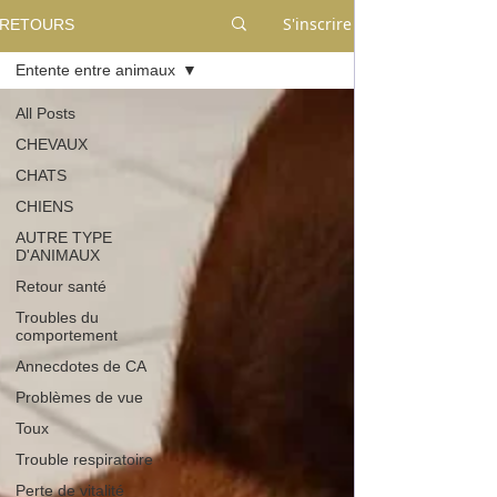
S'inscrire
RETOURS
Entente entre animaux
All Posts
CHEVAUX
CHATS
CHIENS
AUTRE TYPE
D'ANIMAUX
Retour santé
Troubles du
comportement
Annecdotes de CA
Problèmes de vue
Toux
Trouble respiratoire
Perte de vitalité