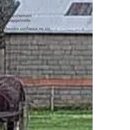
Métrite
Comportement
sauvage/ostile
Prendre confiance en soi
Sabots/corne
Entente entre animaux
Mammite
Incontinence
Cheval qui embarque
Hyper réactivité
Hypothermie
Troubles musculaires
Perte d'équilibre
Tendinites
effondrement arrière-train
Raideurs