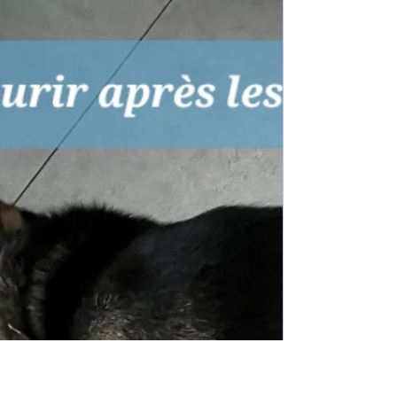
29 janv. 2024
1 min de lecture
CHATS
Conflit entre chats
C'était une séance pour deux chats qui ne
pouvaient pas cohabiter "Le chat de ma mère est
venu me faire un gros câlin ce matin !...