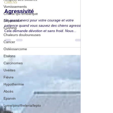
Andora Lorin
19 mars 2024
2 min de lecture
Vomissements
Cheval qui embarque
CHIENS
Dépression
Agressivité
Cushing
Un grand merci pour votre courage et votre
Chaleurs douloureuses
patience quand vous sauvez des chiens agressifs!
Cancer
Cela demande dévotion et sans froid. Nous...
Ostéosarcome
Etalons
Carcinomes
Uvéites
Fièvre
Hypothermie
Abcès
Eparvin
Lyme/piro/theleria/lepto
Plaies